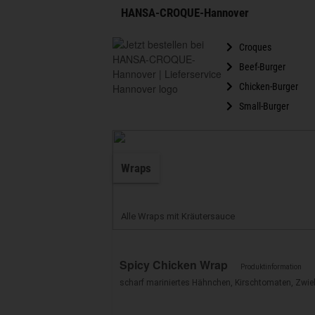
HANSA-CROQUE-Hannover
Croques
Beef-Burger
Chicken-Burger
Small-Burger
Wraps
Alle Wraps mit Kräutersauce
Spicy Chicken Wrap
Produktinformation
scharf mariniertes Hähnchen, Kirschtomaten, Zwieb