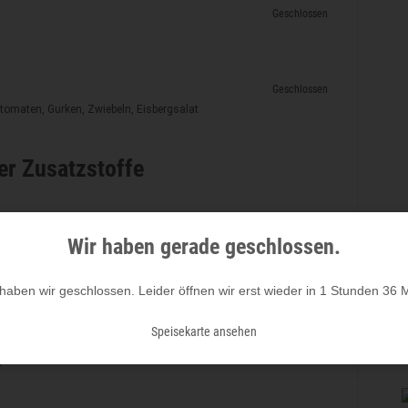
Geschlossen
Geschlossen
htomaten, Gurken, Zwiebeln, Eisbergsalat
ler Zusatzstoffe
ze nach Produkten sortiert
Wir haben gerade geschlossen.
 haben wir geschlossen.
Leider öffnen wir erst wieder in 1 Stunden 36 
zstoffe
Speisekarte ansehen
rgene