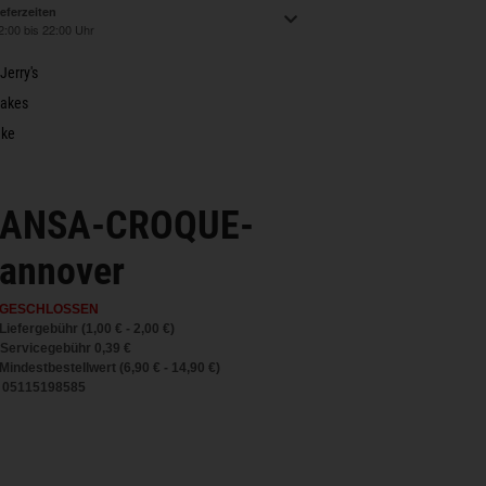
ieferzeiten
2:00 bis 22:00 Uhr
Jerry's
hakes
nke
ANSA-CROQUE-
annover
GESCHLOSSEN
Liefergebühr (1,00 € - 2,00 €)
Servicegebühr
0,39 €
Mindestbestellwert (6,90 € - 14,90 €)
05115198585