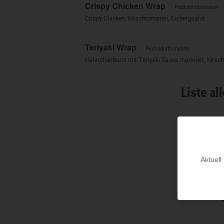
Crispy Chicken Wrap
Produktinformation
Crispy Chicken, Kirschtomaten, Eisbergsalat
Teriyaki Wrap
Produktinformation
Hähnchenbrust mit Teriyaki Sauce mariniert, Kirsc
Liste al
Zusät
Aktuell
Zusat
Alle