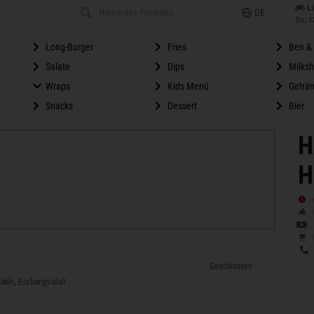
L
DE
So: 1
Long-Burger
Fries
Ben & 
Salate
Dips
Milks
Wraps
Kids Menü
Geträ
Snacks
Dessert
Bier
H
H
Geschlossen
eln, Eisbergsalat